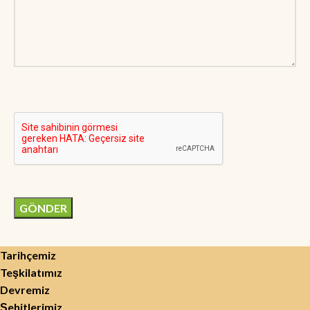
Tarihçemiz
Teşkilatımız
Devremiz
Şehitlerimiz