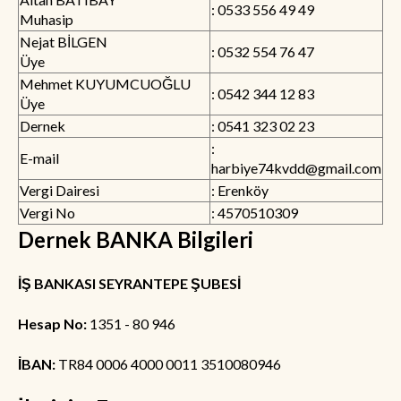
: 0533 556 49 49
Muhasip
Nejat BİLGEN
: 0532 554 76 47
Üye
Mehmet KUYUMCUOĞLU
: 0542 344 12 83
Üye
Dernek
: 0541 323 02 23
:
E-mail
harbiye74kvdd@gmail.com
Vergi Dairesi
: Erenköy
Vergi No
: 4570510309
Dernek BANKA Bilgileri
İŞ BANKASI SEYRANTEPE ŞUBESİ
Hesap No:
1351 - 80 946
İBAN:
TR84 0006 4000 0011 3510080946